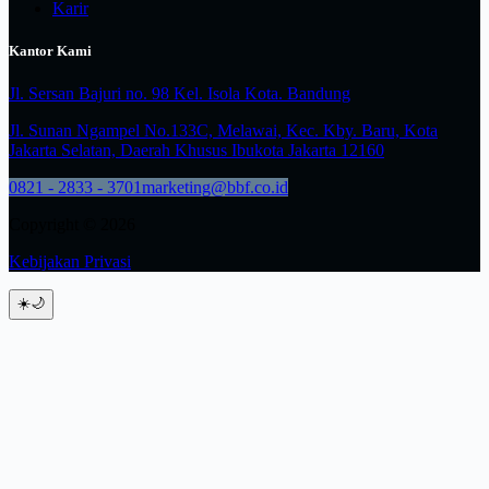
Karir
Kantor Kami
Jl. Sersan Bajuri no. 98 Kel. Isola Kota. Bandung
Jl. Sunan Ngampel No.133C, Melawai, Kec. Kby. Baru, Kota
Jakarta Selatan, Daerah Khusus Ibukota Jakarta 12160
0821 - 2833 - 3701
marketing@bbf.co.id
Copyright © 2026
Kebijakan Privasi
☀️
🌙