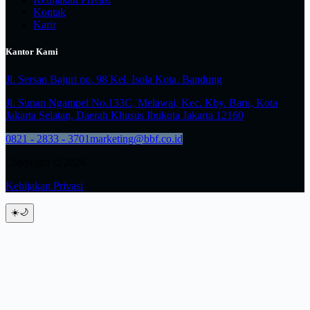
Kontak
Karir
Kantor Kami
Jl. Sersan Bajuri no. 98 Kel. Isola Kota. Bandung
Jl. Sunan Ngampel No.133C, Melawai, Kec. Kby. Baru, Kota
Jakarta Selatan, Daerah Khusus Ibukota Jakarta 12160
0821 - 2833 - 3701
marketing@bbf.co.id
Copyright © 2026
Kebijakan Privasi
☀️
🌙