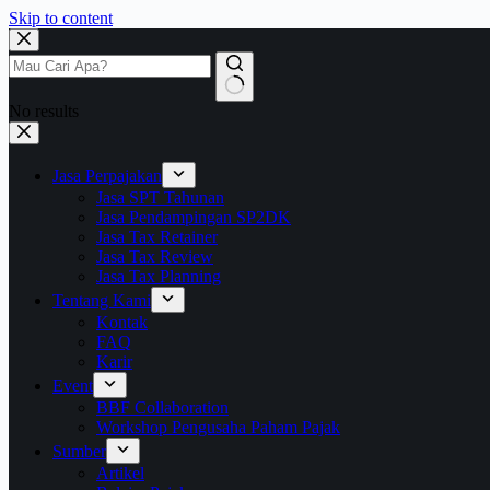
Skip to content
No results
Jasa Perpajakan
Jasa SPT Tahunan
Jasa Pendampingan SP2DK
Jasa Tax Retainer
Jasa Tax Review
Jasa Tax Planning
Tentang Kami
Kontak
FAQ
Karir
Event
BBF Collaboration
Workshop Pengusaha Paham Pajak
Sumber
Artikel