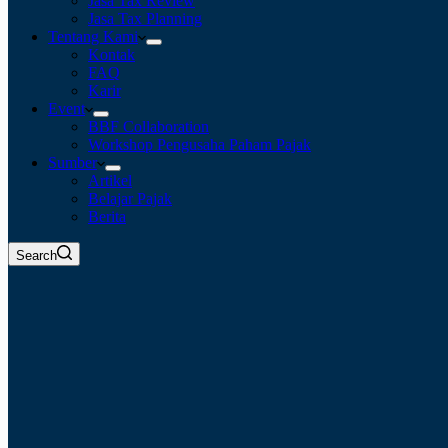
Jasa Tax Review
Jasa Tax Planning
Tentang Kami
Kontak
FAQ
Karir
Event
BBF Collaboration
Workshop Pengusaha Paham Pajak
Sumber
Artikel
Belajar Pajak
Berita
Search