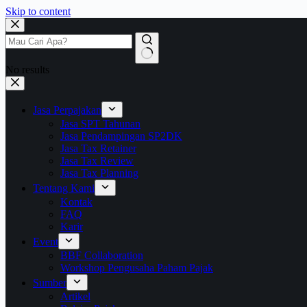
Skip to content
No results
Jasa Perpajakan
Jasa SPT Tahunan
Jasa Pendampingan SP2DK
Jasa Tax Retainer
Jasa Tax Review
Jasa Tax Planning
Tentang Kami
Kontak
FAQ
Karir
Event
BBF Collaboration
Workshop Pengusaha Paham Pajak
Sumber
Artikel