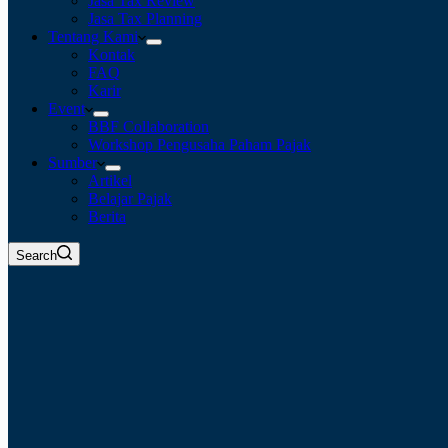
Jasa Tax Review
Jasa Tax Planning
Tentang Kami
Kontak
FAQ
Karir
Event
BBF Collaboration
Workshop Pengusaha Paham Pajak
Sumber
Artikel
Belajar Pajak
Berita
Search