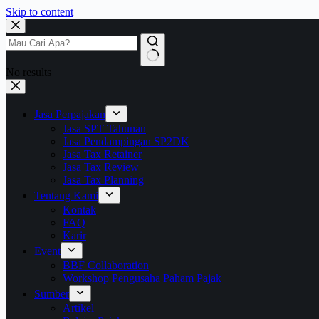
Skip to content
No results
Jasa Perpajakan
Jasa SPT Tahunan
Jasa Pendampingan SP2DK
Jasa Tax Retainer
Jasa Tax Review
Jasa Tax Planning
Tentang Kami
Kontak
FAQ
Karir
Event
BBF Collaboration
Workshop Pengusaha Paham Pajak
Sumber
Artikel