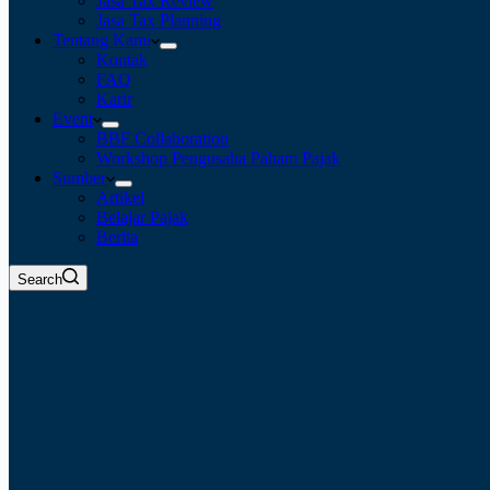
Jasa Tax Review
Jasa Tax Planning
Tentang Kami
Kontak
FAQ
Karir
Event
BBF Collaboration
Workshop Pengusaha Paham Pajak
Sumber
Artikel
Belajar Pajak
Berita
Search