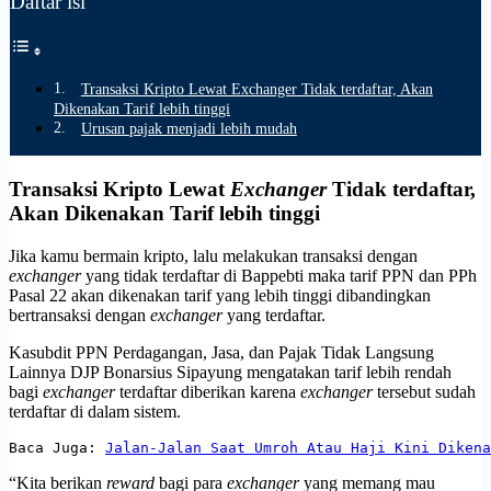
Daftar isi
Transaksi Kripto Lewat Exchanger Tidak terdaftar, Akan
Dikenakan Tarif lebih tinggi
Urusan pajak menjadi lebih mudah
Transaksi Kripto Lewat
Exchanger
Tidak terdaftar,
Akan Dikenakan Tarif lebih tinggi
Jika kamu bermain kripto, lalu melakukan transaksi dengan
exchanger
yang tidak terdaftar di Bappebti maka tarif PPN dan PPh
Pasal 22 akan dikenakan tarif yang lebih tinggi dibandingkan
bertransaksi dengan
exchanger
yang terdaftar.
Kasubdit PPN Perdagangan, Jasa, dan Pajak Tidak Langsung
Lainnya DJP Bonarsius Sipayung mengatakan tarif lebih rendah
bagi
exchanger
terdaftar diberikan karena
exchanger
tersebut sudah
terdaftar di dalam sistem.
Baca Juga: 
Jalan-Jalan Saat Umroh Atau Haji Kini Dikena
“Kita berikan
reward
bagi para
exchanger
yang memang mau