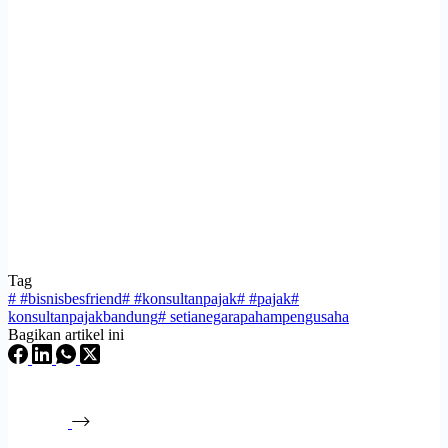
Tag
#
#bisnisbesfriend
#
#konsultanpajak
#
#pajak
#
konsultanpajakbandung
#
setianegarapahampengusaha
Bagikan artikel ini