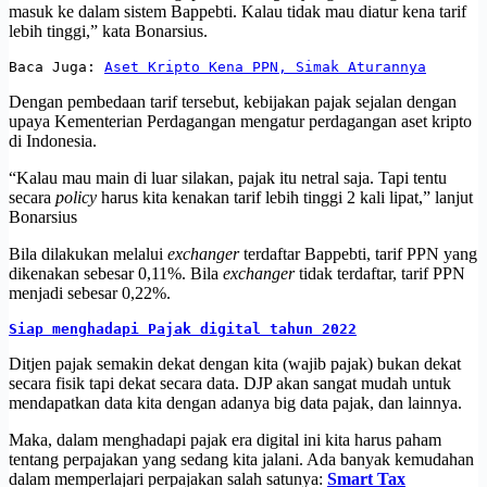
masuk ke dalam sistem Bappebti. Kalau tidak mau diatur kena tarif
lebih tinggi,” kata Bonarsius.
Baca Juga: 
Aset Kripto Kena PPN, Simak Aturannya
Dengan pembedaan tarif tersebut, kebijakan pajak sejalan dengan
upaya Kementerian Perdagangan mengatur perdagangan aset kripto
di Indonesia.
“Kalau mau main di luar silakan, pajak itu netral saja. Tapi tentu
secara
policy
harus kita kenakan tarif lebih tinggi 2 kali lipat,” lanjut
Bonarsius
Bila dilakukan melalui
exchanger
terdaftar Bappebti, tarif PPN yang
dikenakan sebesar 0,11%. Bila
exchanger
tidak terdaftar, tarif PPN
menjadi sebesar 0,22%.
Siap menghadapi Pajak digital tahun 2022
Ditjen pajak semakin dekat dengan kita (wajib pajak) bukan dekat
secara fisik tapi dekat secara data. DJP akan sangat mudah untuk
mendapatkan data kita dengan adanya big data pajak, dan lainnya.
Maka, dalam menghadapi pajak era digital ini kita harus paham
tentang perpajakan yang sedang kita jalani. Ada banyak kemudahan
dalam memperlajari perpajakan salah satunya:
Smart Tax