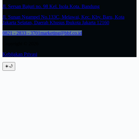
Jl. Sersan Bajuri no. 98 Kel. Isola Kota. Bandung
Jl. Sunan Ngampel No.133C, Melawai, Kec. Kby. Baru, Kota
Jakarta Selatan, Daerah Khusus Ibukota Jakarta 12160
0821 - 2833 - 3701
marketing@bbf.co.id
Copyright © 2026
Kebijakan Privasi
☀️
🌙