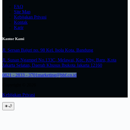
FAQ
Site Map
Kebijakan Privasi
Kontak
Karir
Kantor Kami
Jl. Sersan Bajuri no. 98 Kel. Isola Kota. Bandung
Jl. Sunan Ngampel No.133C, Melawai, Kec. Kby. Baru, Kota
Jakarta Selatan, Daerah Khusus Ibukota Jakarta 12160
0821 - 2833 - 3701
marketing@bbf.co.id
Copyright © 2026
Kebijakan Privasi
☀️
🌙