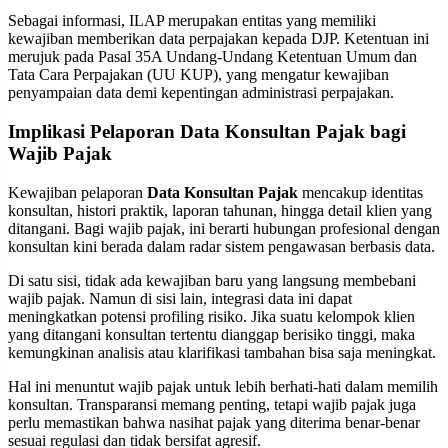
Sebagai informasi, ILAP merupakan entitas yang memiliki
kewajiban memberikan data perpajakan kepada DJP. Ketentuan ini
merujuk pada Pasal 35A Undang-Undang Ketentuan Umum dan
Tata Cara Perpajakan (UU KUP), yang mengatur kewajiban
penyampaian data demi kepentingan administrasi perpajakan.
Implikasi Pelaporan Data Konsultan Pajak bagi
Wajib Pajak
Kewajiban pelaporan
Data Konsultan Pajak
mencakup identitas
konsultan, histori praktik, laporan tahunan, hingga detail klien yang
ditangani. Bagi wajib pajak, ini berarti hubungan profesional dengan
konsultan kini berada dalam radar sistem pengawasan berbasis data.
Di satu sisi, tidak ada kewajiban baru yang langsung membebani
wajib pajak. Namun di sisi lain, integrasi data ini dapat
meningkatkan potensi profiling risiko. Jika suatu kelompok klien
yang ditangani konsultan tertentu dianggap berisiko tinggi, maka
kemungkinan analisis atau klarifikasi tambahan bisa saja meningkat.
Hal ini menuntut wajib pajak untuk lebih berhati-hati dalam memilih
konsultan. Transparansi memang penting, tetapi wajib pajak juga
perlu memastikan bahwa nasihat pajak yang diterima benar-benar
sesuai regulasi dan tidak bersifat agresif.