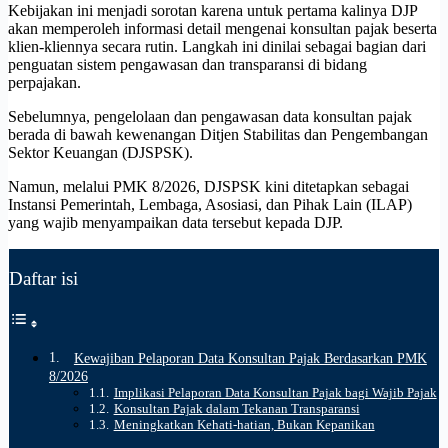
Kebijakan ini menjadi sorotan karena untuk pertama kalinya DJP
akan memperoleh informasi detail mengenai konsultan pajak beserta
klien-kliennya secara rutin. Langkah ini dinilai sebagai bagian dari
penguatan sistem pengawasan dan transparansi di bidang
perpajakan.
Sebelumnya, pengelolaan dan pengawasan data konsultan pajak
berada di bawah kewenangan Ditjen Stabilitas dan Pengembangan
Sektor Keuangan (DJSPSK).
Namun, melalui PMK 8/2026, DJSPSK kini ditetapkan sebagai
Instansi Pemerintah, Lembaga, Asosiasi, dan Pihak Lain (ILAP)
yang wajib menyampaikan data tersebut kepada DJP.
Daftar isi
Kewajiban Pelaporan Data Konsultan Pajak Berdasarkan PMK
8/2026
Implikasi Pelaporan Data Konsultan Pajak bagi Wajib Pajak
Konsultan Pajak dalam Tekanan Transparansi
Meningkatkan Kehati-hatian, Bukan Kepanikan