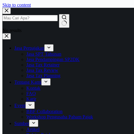
Skip to content
No results
Jasa Perpajakan
Jasa SPT Tahunan
Jasa Pendampingan SP2DK
Jasa Tax Retainer
Jasa Tax Review
Jasa Tax Planning
Tentang Kami
Kontak
FAQ
Karir
Event
BBF Collaboration
Workshop Pengusaha Paham Pajak
Sumber
Artikel