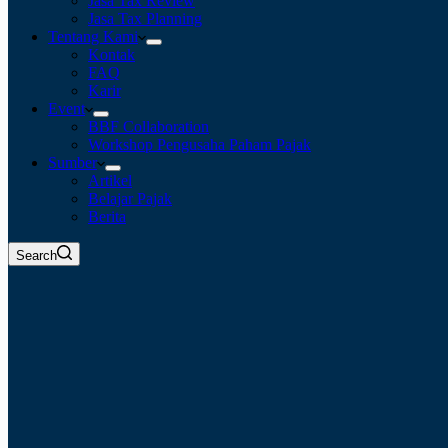
Jasa Tax Review
Jasa Tax Planning
Tentang Kami
Kontak
FAQ
Karir
Event
BBF Collaboration
Workshop Pengusaha Paham Pajak
Sumber
Artikel
Belajar Pajak
Berita
Search