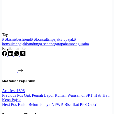
Tag
#
#bisnisbesfriend
#
#konsultanpajak
#
#pajak
#
konsultanpajakbandung
#
setianegarapahampengusaha
Bagikan artikel ini
Mochamad Fajar Aulia
Articles: 1696
Previous
Pos
Gak Pernah Lapor Rumah Warisan di SPT, Hati-Hati
Kena Pajak
Next
Pos
Kalau Belum Punya NPWP, Bisa Ikut PPS Gak?