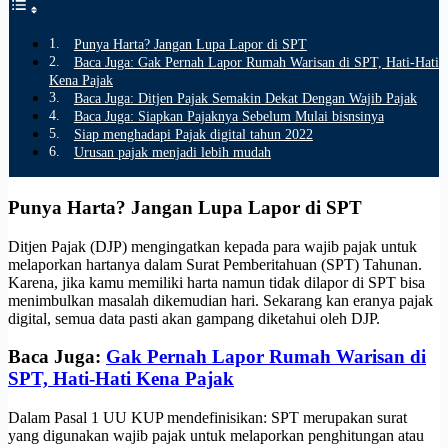
Punya Harta? Jangan Lupa Lapor di SPT
Baca Juga: Gak Pernah Lapor Rumah Warisan di SPT, Hati-Hati
Kena Pajak
Baca Juga: Ditjen Pajak Semakin Dekat Dengan Wajib Pajak
Baca Juga: Siapkan Pajaknya Sebelum Mulai bisnsinya
Siap menghadapi Pajak digital tahun 2022
Urusan pajak menjadi lebih mudah
Punya Harta? Jangan Lupa Lapor di SPT
Ditjen Pajak (DJP) mengingatkan kepada para wajib pajak untuk
melaporkan hartanya dalam Surat Pemberitahuan (SPT) Tahunan.
Karena, jika kamu memiliki harta namun tidak dilapor di SPT bisa
menimbulkan masalah dikemudian hari. Sekarang kan eranya pajak
digital, semua data pasti akan gampang diketahui oleh DJP.
Baca Juga:
Gak Pernah Lapor Rumah Warisan di
SPT, Hati-Hati Kena Pajak
Dalam Pasal 1 UU KUP mendefinisikan: SPT merupakan surat
yang digunakan wajib pajak untuk melaporkan penghitungan atau