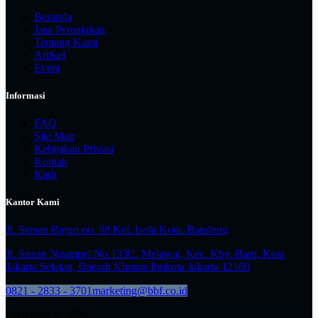
Beranda
Jasa Perpajakan
Tentang Kami
Artikel
Event
Informasi
FAQ
Site Map
Kebijakan Privasi
Kontak
Karir
Kantor Kami
Jl. Sersan Bajuri no. 98 Kel. Isola Kota. Bandung
Jl. Sunan Ngampel No.133C, Melawai, Kec. Kby. Baru, Kota
Jakarta Selatan, Daerah Khusus Ibukota Jakarta 12160
0821 - 2833 - 3701
marketing@bbf.co.id
Copyright © 2026