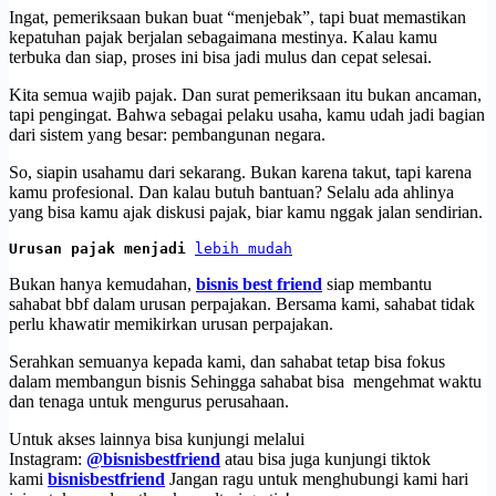
Ingat, pemeriksaan bukan buat “menjebak”, tapi buat memastikan
kepatuhan pajak berjalan sebagaimana mestinya. Kalau kamu
terbuka dan siap, proses ini bisa jadi mulus dan cepat selesai.
Kita semua wajib pajak. Dan surat pemeriksaan itu bukan ancaman,
tapi pengingat. Bahwa sebagai pelaku usaha, kamu udah jadi bagian
dari sistem yang besar: pembangunan negara.
So, siapin usahamu dari sekarang. Bukan karena takut, tapi karena
kamu profesional. Dan kalau butuh bantuan? Selalu ada ahlinya
yang bisa kamu ajak diskusi pajak, biar kamu nggak jalan sendirian.
Urusan pajak menjadi 
lebih mudah
Bukan hanya kemudahan,
bisnis best friend
siap membantu
sahabat bbf dalam urusan perpajakan. Bersama kami, sahabat tidak
perlu khawatir memikirkan urusan perpajakan.
Serahkan semuanya kepada kami, dan sahabat tetap bisa fokus
dalam membangun bisnis Sehingga sahabat bisa mengehmat waktu
dan tenaga untuk mengurus perusahaan.
Untuk akses lainnya bisa kunjungi melalui
Instagram:
@bisnisbestfriend
atau bisa juga kunjungi tiktok
kami
bisnisbestfriend
Jangan ragu untuk menghubungi kami hari