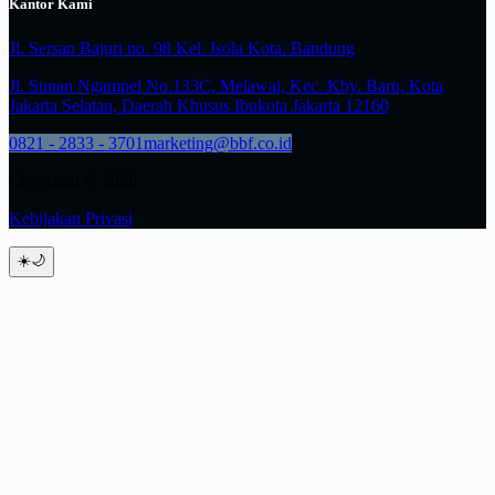
Kantor Kami
Jl. Sersan Bajuri no. 98 Kel. Isola Kota. Bandung
Jl. Sunan Ngampel No.133C, Melawai, Kec. Kby. Baru, Kota
Jakarta Selatan, Daerah Khusus Ibukota Jakarta 12160
0821 - 2833 - 3701
marketing@bbf.co.id
Copyright © 2026
Kebijakan Privasi
☀️
🌙