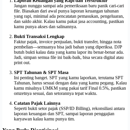
Laporan Keuangan yang Rapi dan Terstruktur
Jangan nunggu sampai ada pemeriksaan baru panik cari-cari
file. Biasakan dari awal punya laporan keuangan tahunan
yang rapi, minimal ada pencatatan pemasukan, pengeluaran,
dan saldo akhir. Kalau kamu pakai jasa accounting, pastikan
kamu punya akses dan salinannya.
Bukti Transaksi Lengkap
Faktur pajak, invoice penjualan, bukti transfer, hingga nota
pembelian—semuanya bisa jadi bahan yang diperiksa. DJP
butuh bukti kalau data yang kamu lapor itu benar-benar ada.
Jadi, simpan semua file ini baik-baik, bisa secara digital atau
print out.
SPT Tahunan & SPT Masa
Ini penting banget. SPT yang kamu laporkan, terutama SPT
Tahunan, harus sesuai dengan data yang kamu pegang. Kalau
kamu misalnya UMKM yang pakai tarif Final 0.5%, pastikan
omzetnya sesuai, dan setorannya tepat waktu.
Catatan Pajak Lainnya
Seperti bukti setor pajak (SSP/ID Billing), rekonsiliasi antara
laporan keuangan dan SPT, sampai laporan penggajian
karyawan kalau kamu punya tim.