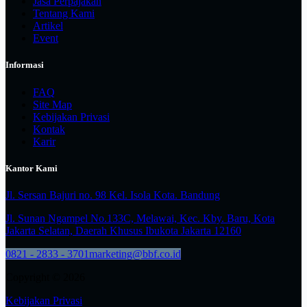
Jasa Perpajakan
Tentang Kami
Artikel
Event
Informasi
FAQ
Site Map
Kebijakan Privasi
Kontak
Karir
Kantor Kami
Jl. Sersan Bajuri no. 98 Kel. Isola Kota. Bandung
Jl. Sunan Ngampel No.133C, Melawai, Kec. Kby. Baru, Kota
Jakarta Selatan, Daerah Khusus Ibukota Jakarta 12160
0821 - 2833 - 3701
marketing@bbf.co.id
Copyright © 2026
Kebijakan Privasi