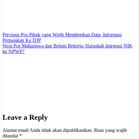
Previous
Pos
Pihak yang Wajib Memberikan Data, Informasi
Perpajakan Ke DJP
Next
Pos
Mahasiswa dan Belum Bekerja: Haruskah Integrasi NIK
ke NPWP?
Leave a Reply
Alamat email Anda tidak akan dipublikasikan.
Ruas yang wajib
ditandai
*