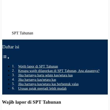
SPT Tahunan
Daftar isi
Wajib lapor di SPT Tahunan
Kenapa wajib dilaporkan di SPT Tahunan, Apa alasannya?
Jika hartanya harta selain kas/setara kas
Jika hartanya kas/setara kas
Jika hartanya kas/setara kas berbentuk valas
Urusan pajak menjadi lebih mudah
Wajib lapor di SPT Tahunan