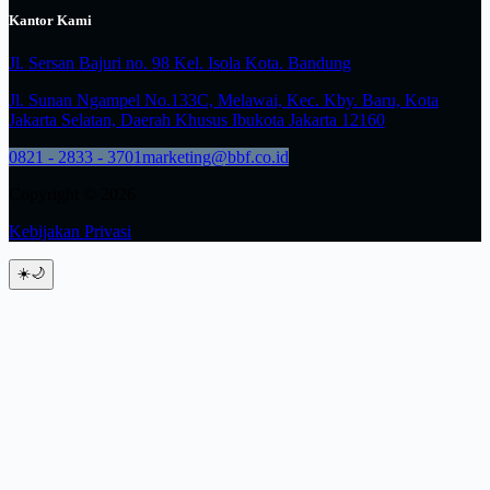
Kantor Kami
Jl. Sersan Bajuri no. 98 Kel. Isola Kota. Bandung
Jl. Sunan Ngampel No.133C, Melawai, Kec. Kby. Baru, Kota
Jakarta Selatan, Daerah Khusus Ibukota Jakarta 12160
0821 - 2833 - 3701
marketing@bbf.co.id
Copyright © 2026
Kebijakan Privasi
☀️
🌙