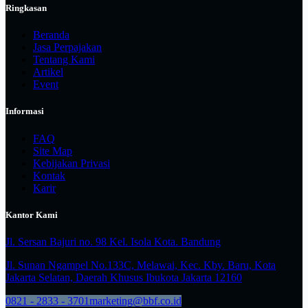
Ringkasan
Beranda
Jasa Perpajakan
Tentang Kami
Artikel
Event
Informasi
FAQ
Site Map
Kebijakan Privasi
Kontak
Karir
Kantor Kami
Jl. Sersan Bajuri no. 98 Kel. Isola Kota. Bandung
Jl. Sunan Ngampel No.133C, Melawai, Kec. Kby. Baru, Kota
Jakarta Selatan, Daerah Khusus Ibukota Jakarta 12160
0821 - 2833 - 3701
marketing@bbf.co.id