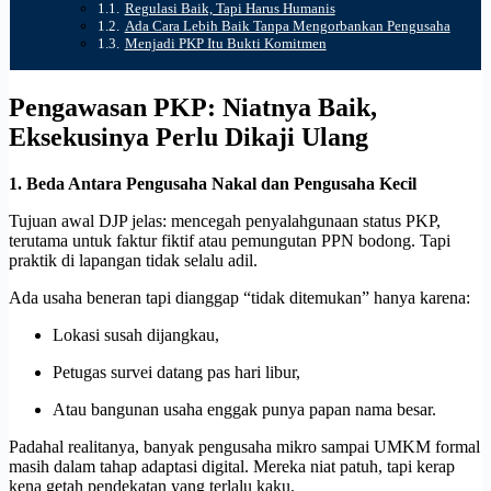
Regulasi Baik, Tapi Harus Humanis
Ada Cara Lebih Baik Tanpa Mengorbankan Pengusaha
Menjadi PKP Itu Bukti Komitmen
Pengawasan PKP: Niatnya Baik,
Eksekusinya Perlu Dikaji Ulang
1. Beda Antara Pengusaha Nakal dan Pengusaha Kecil
Tujuan awal DJP jelas: mencegah penyalahgunaan status PKP,
terutama untuk faktur fiktif atau pemungutan PPN bodong. Tapi
praktik di lapangan tidak selalu adil.
Ada usaha beneran tapi dianggap “tidak ditemukan” hanya karena:
Lokasi susah dijangkau,
Petugas survei datang pas hari libur,
Atau bangunan usaha enggak punya papan nama besar.
Padahal realitanya, banyak pengusaha mikro sampai UMKM formal
masih dalam tahap adaptasi digital. Mereka niat patuh, tapi kerap
kena getah pendekatan yang terlalu kaku.