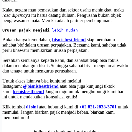
Kalau negara mau pemasukan dari sektor usaha meningkat, maka
rasa dipercaya
itu harus datang duluan. Pengusaha bukan objek
pengawasan semata. Mereka adalah partner pembangunan.
Urusan pajak menjadi 
lebih mudah
Bukan hanya kemudahan,
bisnis best friend
siap membantu
sahabat bbf dalam urusan perpajakan. Bersama kami, sahabat tidak
perlu khawatir memikirkan urusan perpajakan.
Serahkan semuanya kepada kami, dan sahabat tetap bisa fokus
dalam membangun bisnis Sehingga sahabat bisa mengehmat waktu
dan tenaga untuk mengurus perusahaan.
Untuk akses lainnya bisa kunjungi melalui
Instagram:
@bisnisbestfriend
atau bisa juga kunjungi tiktok
kami
bisnisbestfriend
Jangan ragu untuk menghubungi kami hari
ini untuk mendapatkan konsultasi gratis!
Klik tombol
di sini
atau hubungi kami di
+62 821-2833-3701
untuk
memulai. Jangan biarkan pajak menjadi beban, biarkan kami
membantumu!
Follow dan kunjungi kami melalui: