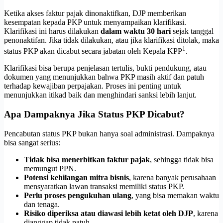
Ketika akses faktur pajak dinonaktifkan, DJP memberikan
kesempatan kepada PKP untuk menyampaikan klarifikasi.
Klarifikasi ini harus dilakukan
dalam waktu 30 hari
sejak tanggal
penonaktifan. Jika tidak dilakukan, atau jika klarifikasi ditolak, maka
1
status PKP akan dicabut secara jabatan oleh Kepala KPP
.
Klarifikasi bisa berupa penjelasan tertulis, bukti pendukung, atau
dokumen yang menunjukkan bahwa PKP masih aktif dan patuh
terhadap kewajiban perpajakan. Proses ini penting untuk
menunjukkan itikad baik dan menghindari sanksi lebih lanjut.
Apa Dampaknya Jika Status PKP Dicabut?
Pencabutan status PKP bukan hanya soal administrasi. Dampaknya
bisa sangat serius:
Tidak bisa menerbitkan faktur pajak
, sehingga tidak bisa
memungut PPN.
Potensi kehilangan mitra bisnis
, karena banyak perusahaan
mensyaratkan lawan transaksi memiliki status PKP.
Perlu proses pengukuhan ulang
, yang bisa memakan waktu
dan tenaga.
Risiko diperiksa atau diawasi lebih ketat oleh DJP
, karena
dianggap tidak patuh.