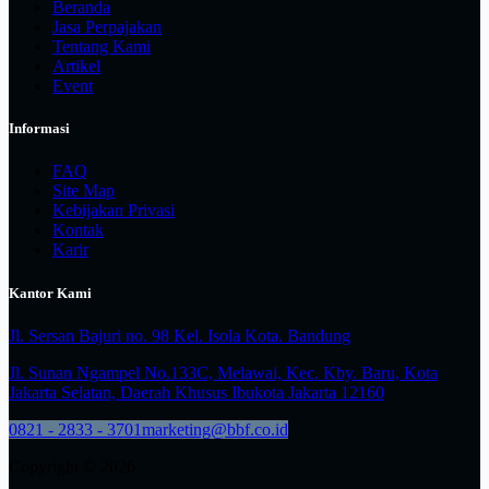
Beranda
Jasa Perpajakan
Tentang Kami
Artikel
Event
Informasi
FAQ
Site Map
Kebijakan Privasi
Kontak
Karir
Kantor Kami
Jl. Sersan Bajuri no. 98 Kel. Isola Kota. Bandung
Jl. Sunan Ngampel No.133C, Melawai, Kec. Kby. Baru, Kota
Jakarta Selatan, Daerah Khusus Ibukota Jakarta 12160
0821 - 2833 - 3701
marketing@bbf.co.id
Copyright © 2026