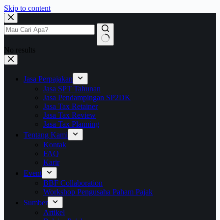
Skip to content
No results
Jasa Perpajakan
Jasa SPT Tahunan
Jasa Pendampingan SP2DK
Jasa Tax Retainer
Jasa Tax Review
Jasa Tax Planning
Tentang Kami
Kontak
FAQ
Karir
Event
BBF Collaboration
Workshop Pengusaha Paham Pajak
Sumber
Artikel